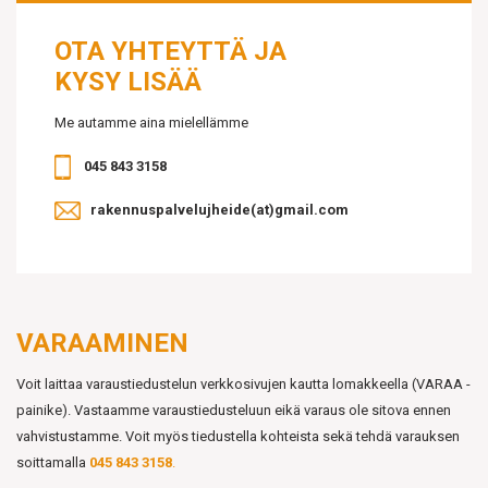
OTA YHTEYTTÄ JA
KYSY LISÄÄ
Me autamme aina mielellämme
045 843 3158
rakennuspalvelujheide(at)gmail.com
VARAAMINEN
Voit laittaa varaustiedustelun verkkosivujen kautta lomakkeella (VARAA -
painike). Vastaamme varaustiedusteluun eikä varaus ole sitova ennen
vahvistustamme. Voit myös tiedustella kohteista sekä tehdä varauksen
soittamalla
045 843 3158
.